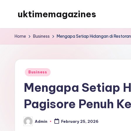
uktimemagazines
Skip
to
content
Home
Business
Mengapa Setiap Hidangan di Restoran
Posted
Business
in
Mengapa Setiap H
Pagisore Penuh Ke
Admin
February 25, 2026
Posted
by